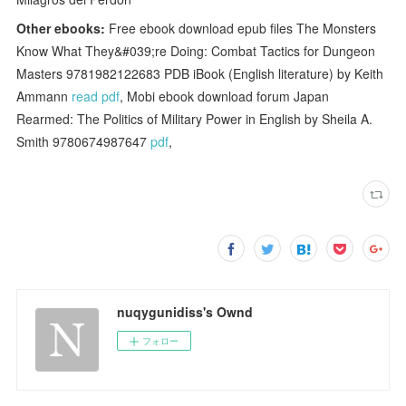
Other ebooks:
Free ebook download epub files The Monsters
Know What They&#039;re Doing: Combat Tactics for Dungeon
Masters 9781982122683 PDB iBook (English literature) by Keith
Ammann
read pdf
, Mobi ebook download forum Japan
Rearmed: The Politics of Military Power in English by Sheila A.
Smith 9780674987647
pdf
,
nuqygunidiss's Ownd
フォロー