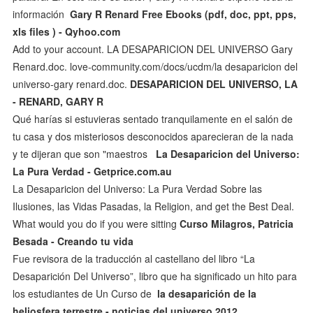
información
Gary R Renard Free Ebooks (pdf, doc, ppt, pps,
xls files ) - Qyhoo.com
Add to your account. LA DESAPARICION DEL UNIVERSO Gary
Renard.doc. love-community.com/docs/ucdm/la desaparicion del
universo-gary renard.doc.
DESAPARICION DEL UNIVERSO, LA
- RENARD, GARY R
Qué harías si estuvieras sentado tranquilamente en el salón de
tu casa y dos misteriosos desconocidos aparecieran de la nada
y te dijeran que son "maestros
La Desaparicion del Universo:
La Pura Verdad - Getprice.com.au
La Desaparicion del Universo: La Pura Verdad Sobre las
Ilusiones, las Vidas Pasadas, la Religion, and get the Best Deal.
What would you do if you were sitting
Curso Milagros, Patricia
Besada - Creando tu vida
Fue revisora de la traducción al castellano del libro “La
Desaparición Del Universo”, libro que ha significado un hito para
los estudiantes de Un Curso de
la desaparición de la
heliosfera terrestre - noticias del universo 2012