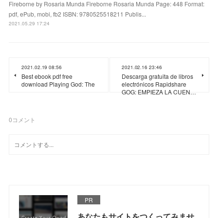
Fireborne by Rosaria Munda Fireborne Rosaria Munda Page: 448 Format:
pdf, ePub, mobi, fb2 ISBN: 9780525518211 Publis...
2021.05.29 17:24
2021.02.19 08:56
2021.02.16 23:46
Best ebook pdf free
Descarga gratuita de libros
download Playing God: The
electrónicos Rapidshare
GOG: EMPIEZA LA CUEN…
0
コメント
PR
あなたもサイトをつくってみませ