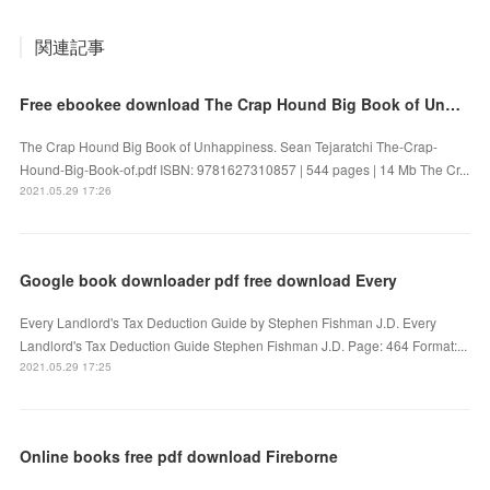
関連記事
Free ebookee download The Crap Hound Big Book of Unhappiness iBook
The Crap Hound Big Book of Unhappiness. Sean Tejaratchi The-Crap-
Hound-Big-Book-of.pdf ISBN: 9781627310857 | 544 pages | 14 Mb The Cr...
2021.05.29 17:26
Google book downloader pdf free download Every
Every Landlord's Tax Deduction Guide by Stephen Fishman J.D. Every
Landlord's Tax Deduction Guide Stephen Fishman J.D. Page: 464 Format:...
2021.05.29 17:25
Online books free pdf download Fireborne